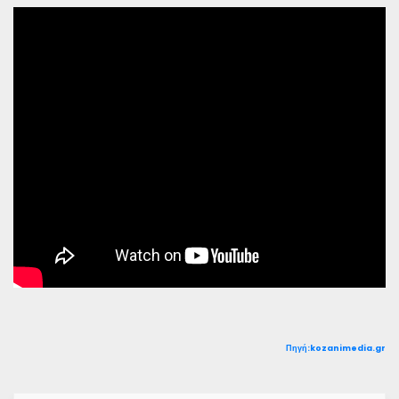
Πηγή:
kozanimedia.gr